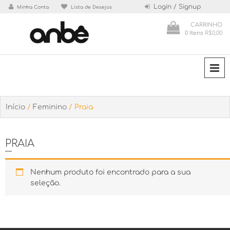
Skip
Login / Signup
Minha Conta
Lista de Desejos
to
CARRINHO
content
0 Itens
R$0,00
Loja de Roupas
Anbê
P
Início
/
Feminino
/ Praia
PRAIA
Nenhum produto foi encontrado para a sua
seleção.