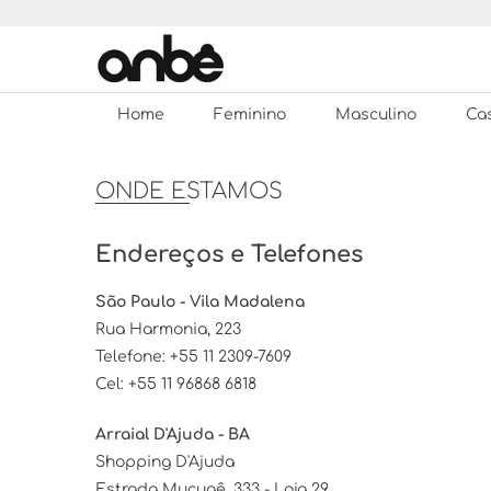
Skip
to
content
Loja de Roupas
Anbê
Home
Feminino
Masculino
Ca
ONDE ESTAMOS
Endereços e Telefones
São Paulo - Vila Madalena
Rua Harmonia, 223
Telefone: +55 11 2309-7609
Cel: +55 11 96868 6818
Arraial D'Ajuda - BA
Shopping D'Ajuda
Estrada Mucugê, 333 - Loja 29