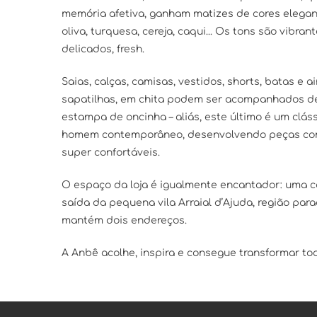
memória afetiva, ganham matizes de cores elegant
oliva, turquesa, cereja, caqui... Os tons são vibr
delicados, fresh.
Saias, calças, camisas, vestidos, shorts, batas e 
sapatilhas, em chita podem ser acompanhados de 
estampa de oncinha – aliás, este último é um clá
homem contemporâneo, desenvolvendo peças como
super confortáveis.
O espaço da loja é igualmente encantador: uma 
saída da pequena vila Arraial d’Ajuda, região par
mantém dois endereços.
A Anbê acolhe, inspira e consegue transformar to