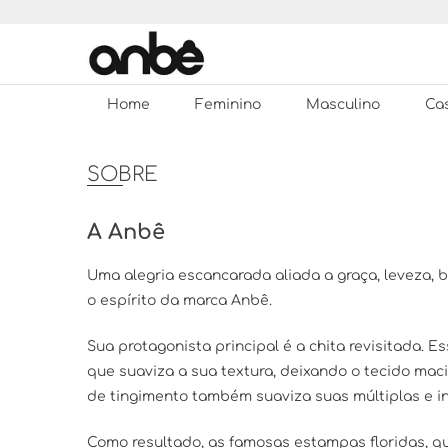
Skip
to
content
Loja de Roupas
Anbê
Home
Feminino
Masculino
Ca
SOBRE
A Anbê
Uma alegria escancarada aliada a graça, leveza, b
o espírito da marca Anbê.
Sua protagonista principal é a chita revisitada. 
que suaviza a sua textura, deixando o tecido mac
de tingimento também suaviza suas múltiplas e int
Como resultado, as famosas estampas floridas, q