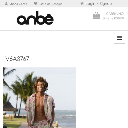
Skip
Login / Signup
Minha Conta
Lista de Desejos
to
CARRINHO
content
0 Itens
R$0,00
Loja de Roupas
Anbê
P
_V6A3767